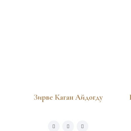
Зирве Каган Айдогду
info@zirvelegal.com