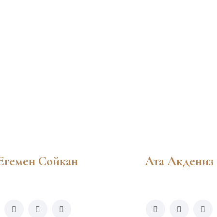
Егемен Сойкан
Ата Акдениз
info@zirvelegal.com
info@zirvelegal.co