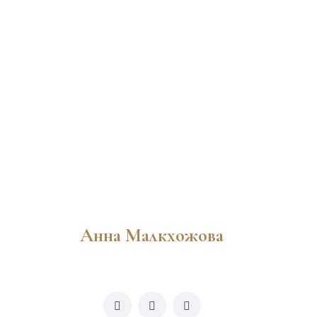
Анна Малкхожова
m
info@zirvelegal.com