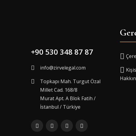
Gere
+90 530 348 87 87
Çere
info@zirvelegal.com
Kişi
Hakkın
Topkapı Mah. Turgut Özal
Millet Cad. 168/8
Murat Apt. A Blok Fatih /
İstanbul / Türkiye